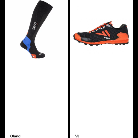
Oland
VJ