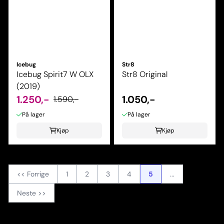
Icebug
Str8
Icebug Spirit7 W OLX
Str8 Original
(2019)
1.250,-
1.050,-
1.590,-
På lager
På lager
Kjøp
Kjøp
<< Forrige
1
2
3
4
5
...
Neste >>
Viser
41
til
50
(av
71
produkter)