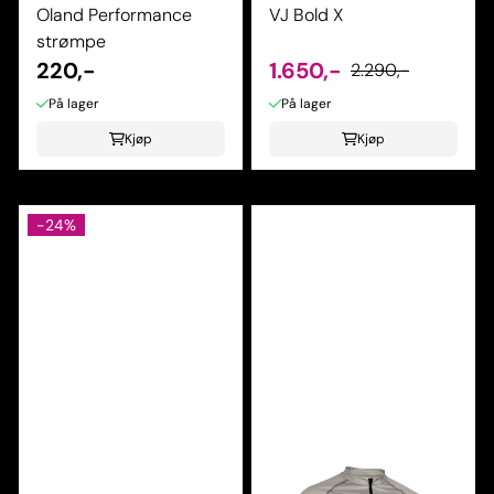
Oland Performance
VJ Bold X
strømpe
220,-
1.650,-
2.290,-
På lager
På lager
Kjøp
Kjøp
-24%