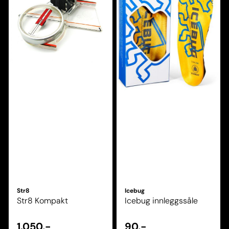
Str8
Icebug
Str8 Kompakt
Icebug innleggssåle
1.050,-
90,-