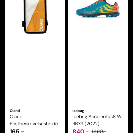
Oland
Icebug
Oland
Icebug Acceleritas8 W
Postbeskrivelsesholder
RBX9 (2022)
lang
165,-
840,-
1.490,-