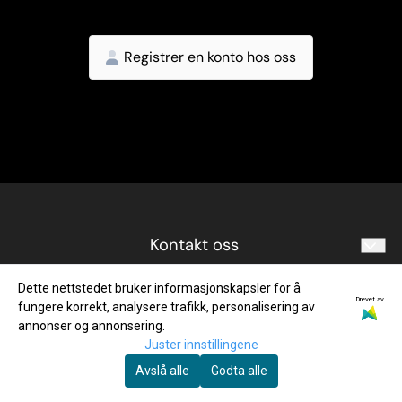
Er du en ny kunde?
Registrer en konto hos oss
Kontakt oss
Besøk oss
butikk@offtrack.no
Dette nettstedet bruker informasjonskapsler for å
Drevet av
+47 738 738 80
fungere korrekt, analysere trafikk, personalisering av
Åpningstider
Vegamot 4B
annonser og annonsering.
7049 TRONDHEIM
Juster innstillingene
Vi tar i mot kunder på hverdager
Avslå alle
Godta alle
12:00 - 16:30