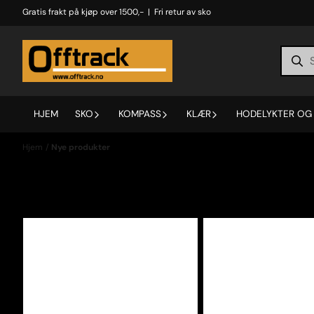
Hopp til innhold
Gratis frakt på kjøp over 1500,- | Fri retur av sko
HJEM
SKO
KOMPASS
KLÆR
HODELYKTER OG 
Hjem
/
Nye produkter
Nye produkter