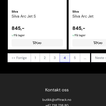
Silva
Silva
Silva Arc Jet S
Silva Arc Jet
845,-
845,-
På lager
På lager
Kjøp
Kjøp
<< Forrige
1
2
3
4
5
...
Neste 
Viser
31
til
40
(av
71
produkter)
Kontakt oss
butikk@offtrack.no
+47 738 738 80