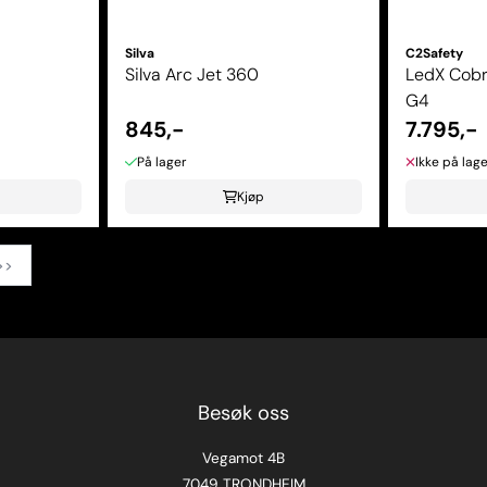
Silva
C2Safety
Silva Arc Jet 360
LedX Cob
G4
845,-
7.795,-
På lager
Ikke på lage
Kjøp
>>
Besøk oss
Vegamot 4B
7049 TRONDHEIM