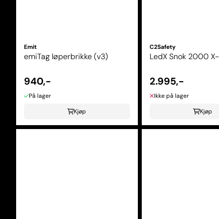
Emit
C2Safety
emiTag løperbrikke (v3)
LedX Snok 2000 X
940,-
2.995,-
På lager
Ikke på lager
Kjøp
Kjøp