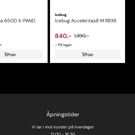
Icebug
ra 6500 X-PAND
Icebug Acceleritas8 M RBX9
840,-
1.390,-
r
På lager
Kjøp
Kjøp
Åpningstider
Vi tar i mot kunder på hverdager
12:00 - 16:30