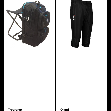
Tregranar
Oland