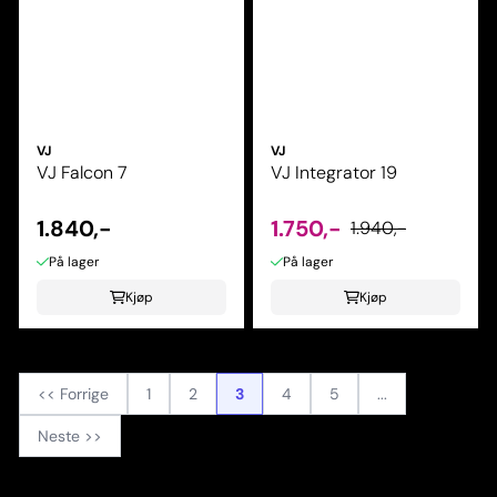
VJ
VJ
VJ Falcon 7
VJ Integrator 19
1.840,-
1.750,-
1.940,-
På lager
På lager
Kjøp
Kjøp
<< Forrige
1
2
3
4
5
...
Neste >>
Viser
21
til
30
(av
71
produkter)