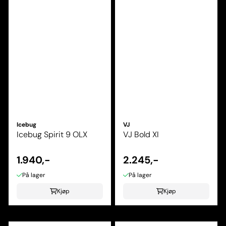
Icebug
VJ
Icebug Spirit 9 OLX
VJ Bold XI
1.940,-
2.245,-
På lager
På lager
Kjøp
Kjøp