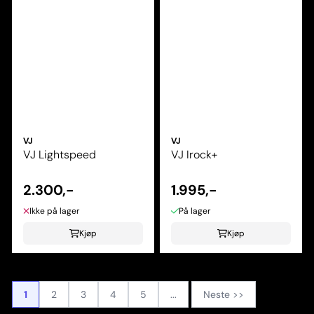
VJ
VJ
VJ Lightspeed
VJ Irock+
2.300,-
1.995,-
Ikke på lager
På lager
Kjøp
Kjøp
1
2
3
4
5
...
Neste >>