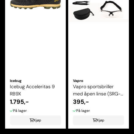
Icebug
Vapro
Icebug Acceleritas 9
Vapro sportsbriller
RB9X
med åpen linse (SRG-
1.795,-
25)
395,-
På lager
På lager
Kjøp
Kjøp