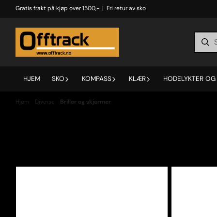
Hopp til innhold
Gratis frakt på kjøp over 1500,- | Fri retur av sko
HJEM
SKO
KOMPASS
KLÆR
HODELYKTER OG 
Hjem
/
Diverse
/
Briller og skjermer
Briller og skjermer