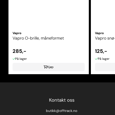
Vapro
Vapro
Vapro O-brille, måneformet
Vapro snø
285,-
125,-
På lager
På lager
Kjøp
Kontakt oss
butikk@offtrack.no