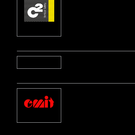
C2Safety
D
Dynafit
E
Emit
I