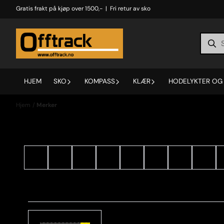
Hopp til innhold
Gratis frakt på kjøp over 1500,- | Fri retur av sko
HJEM
SKO
KOMPASS
KLÆR
HODELYKTER OG 
Hjem
/
Merker
Merker
C
D
E
I
M
N
O
S
C