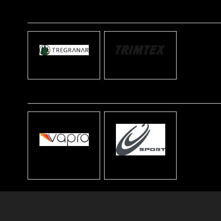
T
Tregranar
Trimtex
V
Vapro
VJ