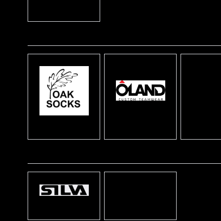
Noname
O
OLT
Oland
Oak socks
S
Str8
Silva