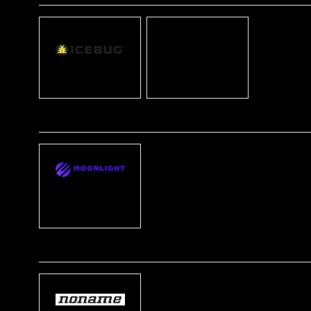
Icebug
Inov8
M
Moonlight
Mountain Gear
N